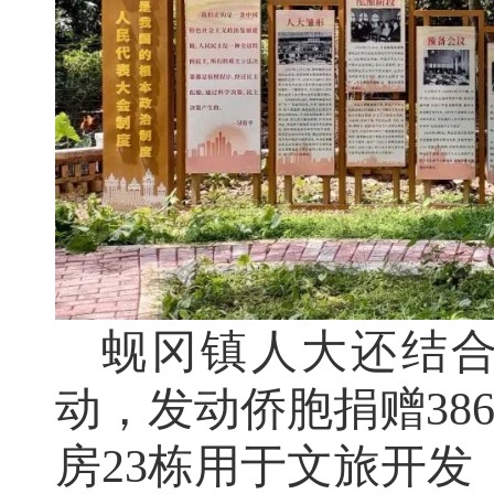
蚬冈镇人大还结合“
动，发动侨胞捐赠38
房23栋用于文旅开发