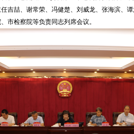
主任吉喆、谢常荣、
冯健楚、
刘威龙、张海滨、谭
院、市检察院等负责同志列席会议。